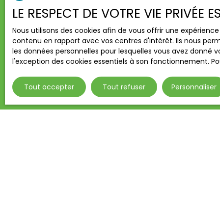
Type d'offre
LE RESPECT DE VOTRE VIE PRIVÉE 
Vente
Nous utilisons des cookies afin de vous offrir une expérien
Budget max 
contenu en rapport avec vos centres d'intérêt. Ils nous perm
les données personnelles pour lesquelles vous avez donné vo
J'accepte 
l'exception des cookies essentiels à son fonctionnement. Pou
ne souhait
pouvez vou
Tout accepter
Tout refuser
Personnaliser
téléphoniqu
www.blocte
Société Wor
Pour en sav
notre
polit