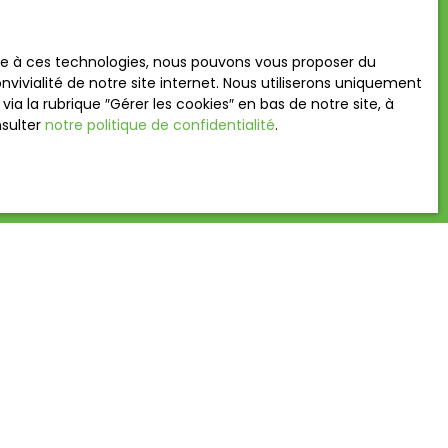
n
ace à ces technologies, nous pouvons vous proposer du
vivialité de notre site internet. Nous utiliserons uniquement
 la rubrique ″Gérer les cookies″ en bas de notre site, à
 RGPD. Si vous
nsulter
notre politique de confidentialité
.
éphonique, vous
age
e site Internet
ez consulter