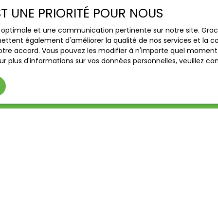
Type de bien
Localisatio
EST UNE PRIORITÉ POUR NOUS
Immeuble
ce optimale et une communication pertinente sur notre site. Gr
(€)
Surface min (m²)
ettent également d'améliorer la qualité de nos services et la con
tre accord. Vous pouvez les modifier à n'importe quel moment via
le traitement de mes données personnelles conformément au
r plus d'informations sur vos données personnelles, veuillez co
ez pas faire l'objet de prospection commerciale par voie tél
s inscrire gratuitement sur la liste d'opposition au démarch
e, prévu par l'article L223-1 du code de la consommation, sur l
l.gouv.fr ou par courrier adressé à :
ldline, Service Bloctel, CS 61311, 41013 BLOIS CEDEX.
oir plus sur le traitement de vos données personnelles, veuill
ique de confidentialité
.
Recevoir des annonces