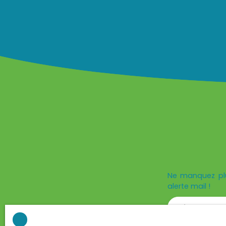
Ne manquez plu
alerte mail !
Prénom