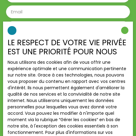
Email
Type d'offre
Location
LE RESPECT DE VOTRE VIE PRIVÉE
Type de bien
Appartement
EST UNE PRIORITÉ POUR NOUS
Localisation
Saint-Fargeau-Ponthierry (77310)
Nous utilisons des cookies afin de vous offrir une
expérience optimale et une communication pertinente
Loyer max (€/mois)
sur notre site. Grace à ces technologies, nous pouvons
vous proposer du contenu en rapport avec vos centres
d'intérêt. Ils nous permettent également d'améliorer la
Surface min (m²)
qualité de nos services et la convivialité de notre site
internet. Nous utiliserons uniquement les données
Pièces min
personnelles pour lesquelles vous avez donné votre
accord. Vous pouvez les modifier à n'importe quel
moment via la rubrique ″Gérer les cookies″ en bas de
J'accepte le traitement de mes données
notre site, à l'exception des cookies essentiels à son
personnelles conformément au RGPD. Si vous ne
fonctionnement. Pour plus d'informations sur vos
souhaitez pas faire l'objet de prospection