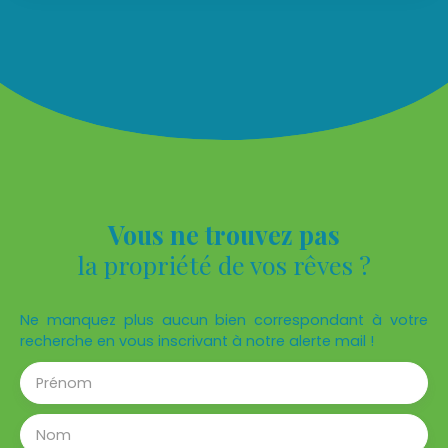
commodités. L'appartement s'ouvre sur une
entrée avec des placards, donnant sur un séjour,
un coin cuisine aménagé et équipé, ainsi qu'une
chambre avec des rangements et une salle de
bain avec WC. Une place de parking complète ce
bien. Sa luminosité, ses tons clairs et son
ameublement de dernière tendance n'attendent
que vous. Loyer 745€, provisions pour charges
50€, dépôt de garantie 800€, honoraires agences
435,53€ dont 100,53€ pour l'état des lieux.
Vous ne trouvez pas
la propriété de vos rêves ?
Ne manquez plus aucun bien correspondant à votre
recherche en vous inscrivant à notre alerte mail !
Prénom
Nom