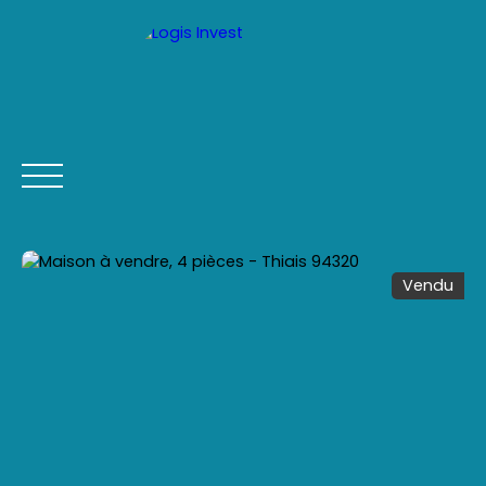
Vendu
ACCUEIL
ACHETER
LOUER
VENDRE
CONTACT
Être rappelé