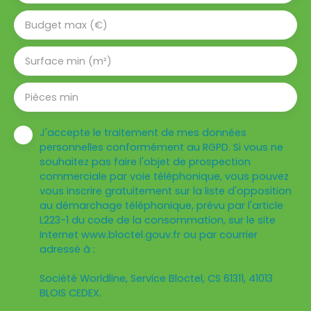
Budget max (€)
Surface min (m²)
Pièces min
J'accepte le traitement de mes données
personnelles conformément au RGPD. Si vous ne
souhaitez pas faire l'objet de prospection
commerciale par voie téléphonique, vous pouvez
vous inscrire gratuitement sur la liste d'opposition
au démarchage téléphonique, prévu par l'article
L223-1 du code de la consommation, sur le site
Internet www.bloctel.gouv.fr ou par courrier
adressé à :
Société Worldline, Service Bloctel, CS 61311, 41013
BLOIS CEDEX.