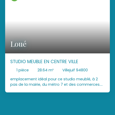
Loué
STUDIO MEUBLE EN CENTRE VILLE
1
pièce
28.64
m²
Villejuif 94800
emplacement idéal pour ce studio meublé, à 2
pas de la mairie, du métro 7 et des commerces.
Nous vous proposons ce studio meublé,
comprenant: entrée avec placard, spacieuse
pièce de vie avec cuisine équipée. L'appartement
est très lumineux et sans vis à vis. un
emplacement de stationnement en sous sol