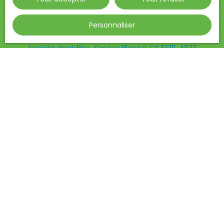
L223-1 du code de la consommation, sur le site
Internet www.bloctel.gouv.fr ou par courrier
Personnaliser
adressé à :
Société Worldline, Service Bloctel, CS 61311, 41013
BLOIS CEDEX.
Pour en savoir plus sur le traitement de vos
données personnelles, veuillez consulter notre
politique de confidentialité
.
Recevoir des annonces