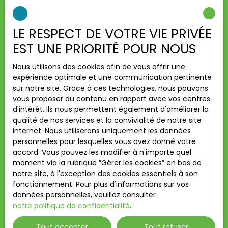
Type d'offre
Location
LE RESPECT DE VOTRE VIE PRIVÉE
Type de bien
Appartement
EST UNE PRIORITÉ POUR NOUS
Localisation
Nous utilisons des cookies afin de vous offrir une
Villejuif (94800)
expérience optimale et une communication pertinente
sur notre site. Grace à ces technologies, nous pouvons
Loyer max (€/mois)
vous proposer du contenu en rapport avec vos centres
d'intérêt. Ils nous permettent également d'améliorer la
Surface min (m²)
qualité de nos services et la convivialité de notre site
internet. Nous utiliserons uniquement les données
personnelles pour lesquelles vous avez donné votre
Pièces min
accord. Vous pouvez les modifier à n'importe quel
moment via la rubrique ″Gérer les cookies″ en bas de
J'accepte le traitement de mes données
notre site, à l'exception des cookies essentiels à son
personnelles conformément au RGPD. Si vous ne
fonctionnement. Pour plus d'informations sur vos
souhaitez pas faire l'objet de prospection
données personnelles, veuillez consulter
commerciale par voie téléphonique, vous pouvez
notre politique de confidentialité
.
vous inscrire gratuitement sur la liste d'opposition
au démarchage téléphonique, prévu par l'article
Tout accepter
Tout refuser