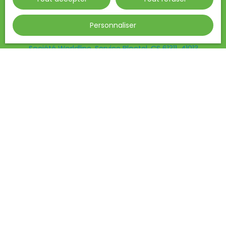
L223-1 du code de la consommation, sur le site
Internet www.bloctel.gouv.fr ou par courrier
Personnaliser
adressé à :
Société Worldline, Service Bloctel, CS 61311, 41013
BLOIS CEDEX.
Pour en savoir plus sur le traitement de vos
données personnelles, veuillez consulter notre
politique de confidentialité
.
Recevoir des annonces