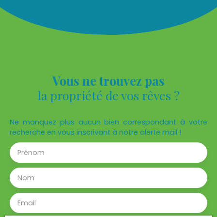
l'appartement. Cet appartement est plein
d'atouts. Loyer : 650 € + 75 € de provision pour
charges Dépôt de garantie : 650 € Honoraires
agence : 375. 83 (dont 86. 73 € honoraires d'état
des lieux)
Vous ne trouvez pas
la propriété de vos rêves ?
Ne manquez plus aucun bien correspondant à votre
recherche en vous inscrivant à notre alerte mail !
Prénom
Nom
Email