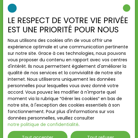
Type d'offre
Location
LE RESPECT DE VOTRE VIE PRIVÉE
Type de bien
Appartement
EST UNE PRIORITÉ POUR NOUS
Localisation
Nous utilisons des cookies afin de vous offrir une
Montgeron (91230)
expérience optimale et une communication pertinente
sur notre site. Grace à ces technologies, nous pouvons
Loyer max (€/mois)
vous proposer du contenu en rapport avec vos centres
d'intérêt. Ils nous permettent également d'améliorer la
Surface min (m²)
qualité de nos services et la convivialité de notre site
internet. Nous utiliserons uniquement les données
personnelles pour lesquelles vous avez donné votre
Pièces min
accord. Vous pouvez les modifier à n'importe quel
moment via la rubrique ″Gérer les cookies″ en bas de
J'accepte le traitement de mes données
notre site, à l'exception des cookies essentiels à son
personnelles conformément au RGPD. Si vous ne
fonctionnement. Pour plus d'informations sur vos
souhaitez pas faire l'objet de prospection
données personnelles, veuillez consulter
commerciale par voie téléphonique, vous pouvez
notre politique de confidentialité
.
vous inscrire gratuitement sur la liste d'opposition
au démarchage téléphonique, prévu par l'article
Tout accepter
Tout refuser