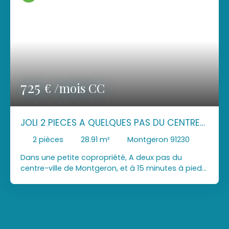
725
€ /mois CC
JOLI 2 PIECES A QUELQUES PAS DU CENTRE-
VILLE
2
pièces
28.91
m²
Montgeron 91230
Dans une petite copropriété, A deux pas du
centre-ville de Montgeron, et à 15 minutes à pieds
de la gare. LOGIS INVEST vous propose à la
location ce 2 pièces. Il se compose d'une entrée
donnant sur le séjour et sa cuisine ouverte
équipée, une salle de bain avec WC, et une
chambre. Une place de parking est loué avec