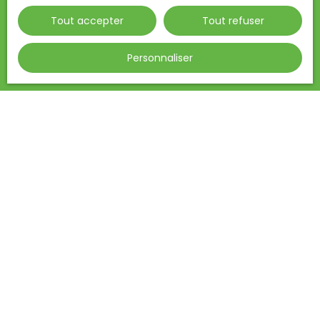
vous inscrire gratuitement sur la liste d'opposition
Tout accepter
Tout refuser
au démarchage téléphonique, prévu par l'article
L223-1 du code de la consommation, sur le site
Internet www.bloctel.gouv.fr ou par courrier
Personnaliser
adressé à :
Société Worldline, Service Bloctel, CS 61311, 41013
BLOIS CEDEX.
Pour en savoir plus sur le traitement de vos
données personnelles, veuillez consulter notre
politique de confidentialité
.
Recevoir des annonces