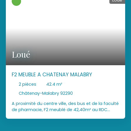
Loué
Loué
F2 MEUBLE A CHATENAY MALABRY
2
pièces
42.4
m²
Châtenay-Malabry 92290
A proximité du centre ville, des bus et de la faculté
de pharmacie, F2 meublé de 42,40m² au RDC
d'une résidence calme aucun vis à vis. spacieux et
lumineux, il comprend: entrée avec 2 placards,
séjour, cuisine séparée et équipée, une chambre,