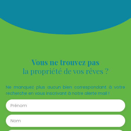
SDE, WC séparé. Une place de stationnement dans
le parking privé et une cave sont associées.
Chauffage et eau chaude collective loyer 835€
Hors charges provision pour charges 115€
comprenant l'eau froide, l'eau chaude et le
chauffage. dépôt de garantie 1000€ honoraire de
rédaction de bail: 508,80€ honoraires d'état des
lieux: 127,20€.
Vous ne trouvez pas
la propriété de vos rêves ?
Ne manquez plus aucun bien correspondant à votre
recherche en vous inscrivant à notre alerte mail !
Prénom
Nom