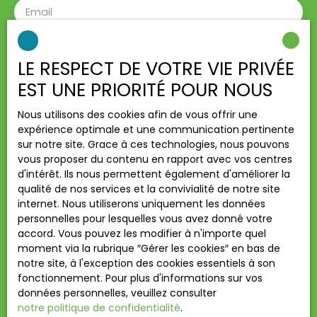
Email
Type d'offre
Location
LE RESPECT DE VOTRE VIE PRIVÉE
Type de bien
EST UNE PRIORITÉ POUR NOUS
Appartement
Nous utilisons des cookies afin de vous offrir une
Localisation
Châtenay-Malabry (92290)
expérience optimale et une communication pertinente
sur notre site. Grace à ces technologies, nous pouvons
vous proposer du contenu en rapport avec vos centres
Loyer max (€/mois)
d'intérêt. Ils nous permettent également d'améliorer la
qualité de nos services et la convivialité de notre site
Surface min (m²)
internet. Nous utiliserons uniquement les données
personnelles pour lesquelles vous avez donné votre
Pièces min
accord. Vous pouvez les modifier à n'importe quel
moment via la rubrique ″Gérer les cookies″ en bas de
notre site, à l'exception des cookies essentiels à son
J'accepte le traitement de mes données
fonctionnement. Pour plus d'informations sur vos
personnelles conformément au RGPD. Si vous ne
données personnelles, veuillez consulter
souhaitez pas faire l'objet de prospection
notre politique de confidentialité
.
commerciale par voie téléphonique, vous pouvez