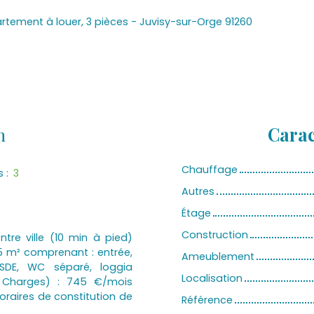
rtement à louer, 3 pièces - Juvisy-sur-Orge 91260
n
Carac
Chauffage
s
:
3
Autres
Étage
Construction
tre ville (10 min à pied)
5 m² comprenant : entrée,
Ameublement
 SDE, WC séparé, loggia
Localisation
 Charges) : 745 €/mois
raires de constitution de
Référence