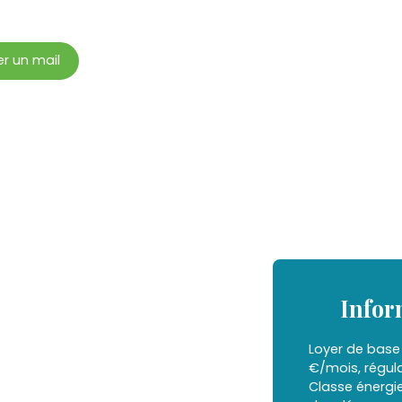
r un mail
Infor
Loyer de base
€/mois, régula
Classe énergi