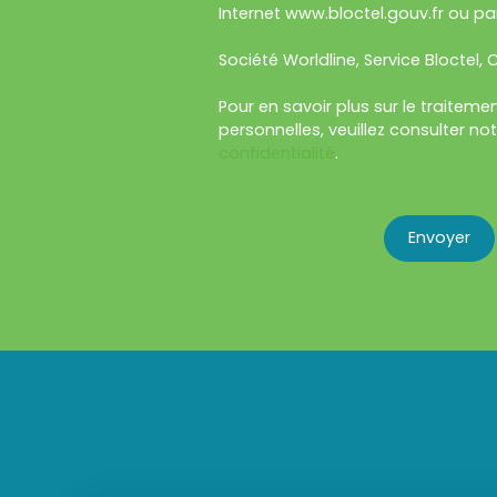
Internet www.bloctel.gouv.fr ou par
Société Worldline, Service Bloctel, C
Pour en savoir plus sur le traitem
personnelles, veuillez consulter no
confidentialité
.
Envoyer