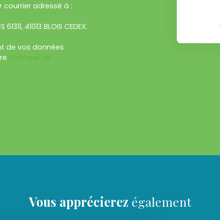
 courrier adressé à :
S 61311, 41013 BLOIS CEDEX.
ent de vos données
tre
politique de
Vous apprécierez
également