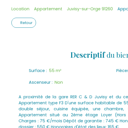
Location
Appartement
Juvisy-sur-Orge 91260
Appa
Retour
Descriptif
du bie
Surface
:
55
m²
Pièce
Ascenseur
:
Non
A proximité de la gare RER C & D Juvisy et du cen
Appartement type F3 D'une surface habitable de 5
double séjour, cuisine équipée, une chambre,
Appartement situé au 2ème étage Loyer (Hors
Charges : 75 €/mois Dépôt de garantie : 745 € Hono
dossier : 550 € Honoraires d'état des lieux: 165 €