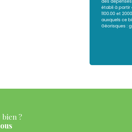
des dépenses 
établi à partir
1100.00 et 200
auxquels ce bi
Géorisques : g
 bien ?
nous