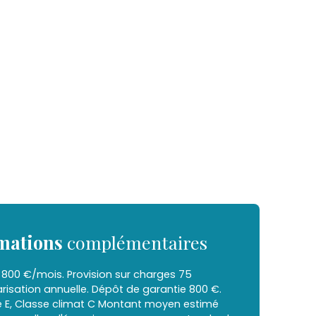
mations
complémentaires
 800 €/mois. Provision sur charges 75
risation annuelle. Dépôt de garantie 800 €.
e E, Classe climat C Montant moyen estimé