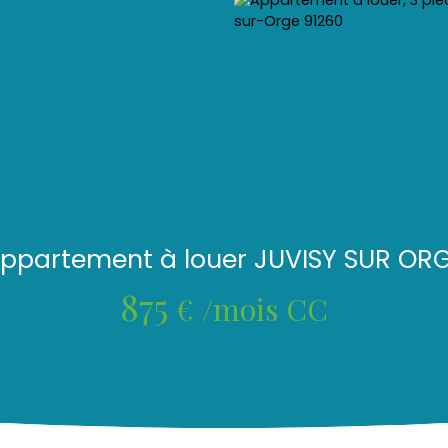
ppartement à louer JUVISY SUR OR
875
€ /mois CC