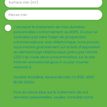
Surface min (m²)
Pièces min
J'accepte le traitement de mes données
personnelles conformément au RGPD. Si vous ne
souhaitez pas faire l'objet de prospection
commerciale par voie téléphonique, vous pouvez
vous inscrire gratuitement sur la liste d'opposition
au démarchage téléphonique, prévu par l'article
L223-1 du code de la consommation, sur le site
Internet www.bloctel.gouv.fr ou par courrier
adressé à :
Société Worldline, Service Bloctel, CS 61311, 41013
BLOIS CEDEX.
Pour en savoir plus sur le traitement de vos
données personnelles, veuillez consulter notre
politique de confidentialité
.