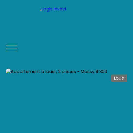
Loué
ACCUEIL
ACHETER
LOUER
VENDRE
CONTACT
Être rappelé