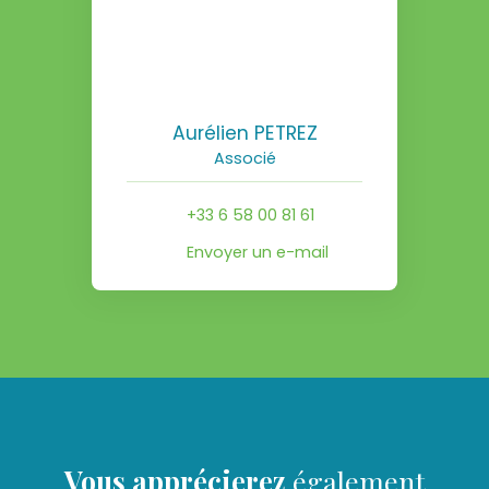
Aurélien PETREZ
Associé
+33 6 58 00 81 61
Envoyer un e-mail
Vous apprécierez
également