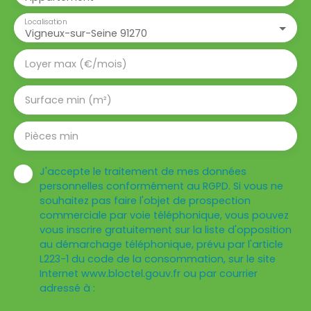
Localisation
Vigneux-sur-Seine 91270
Loyer max (€/mois)
Surface min (m²)
Pièces min
J'accepte le traitement de mes données
personnelles conformément au RGPD. Si vous ne
souhaitez pas faire l'objet de prospection
commerciale par voie téléphonique, vous pouvez
vous inscrire gratuitement sur la liste d'opposition
au démarchage téléphonique, prévu par l'article
L223-1 du code de la consommation, sur le site
Internet www.bloctel.gouv.fr ou par courrier
adressé à :