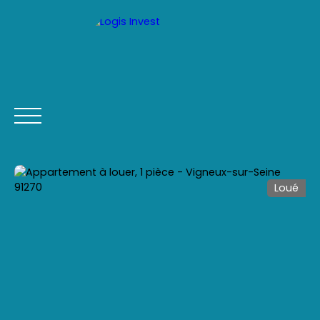
Loué
ACCUEIL
ACHETER
LOUER
VENDRE
CONTACT
Être rappelé