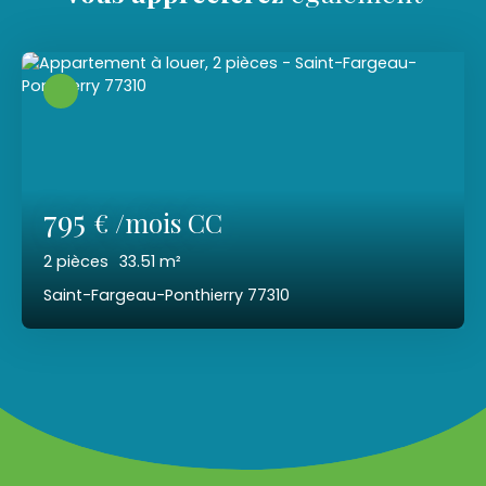
795
€ /mois CC
2
pièces
33.51
m²
Saint-Fargeau-Ponthierry 77310